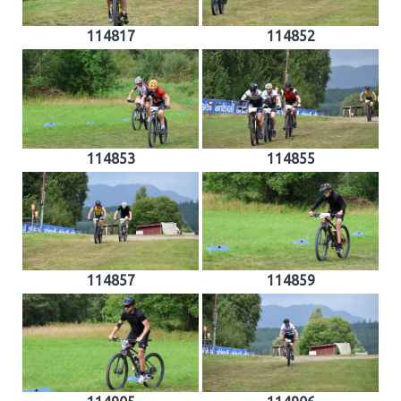
114817
114852
114853
114855
114857
114859