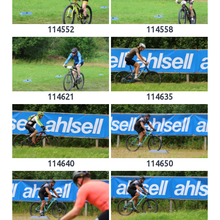
114552
114558
114621
114635
114640
114650