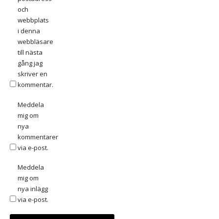
och
webbplats
i denna
webbläsare
till nästa
gång jag
skriver en
kommentar.
Meddela
mig om
nya
kommentarer
via e-post.
Meddela
mig om
nya inlägg
via e-post.