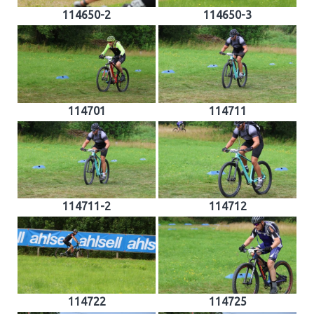
114650-2
114650-3
114701
114711
114711-2
114712
114722
114725