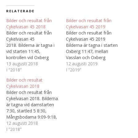
RELATERADE
Bilder och resultat från
Bilder och resultat från
Cykelvasan 45 2018
Cykelvasan 45 2019
Bilder och resultat från
Bilder och resultat från
Cykelvasan 45
Cykelvasan 45 2019
2018. Bilderna är tagna i
Bilderna är tagna i starten
vid starten 11:45,
Oxberg 11:47, mellan
kontrollen vid Oxberg
Vasslan och Oxberg
12:18, strax efter Hökberg
13 augusti 2018
Björnarvet 12:09 - 12:40,
12 augusti 2019
13:02 samt Mora 13:43
I ”2018”
strax efter
I ”2019”
Hökbergskontrollen längs
Bilder och resultat
med järnvägen 13:01 -
Cykelvasan 2018
13:33 samt målet i Mora
Bilder och resultat från
13:54 - 15:36 Alla bilder har
Cykelvasan 2018. Bilderna
inte märkts upp med
är tagna vid damstarten
startnummer då alla bilder
7:30, startled 5 8:30,
inte…
Mångsbodarna 9:09-9:18,
Evertsberg 9:58-10:22,
12 augusti 2018
Mora 11:12-14:48, och
I ”2018”
slutligen efter Hökberg