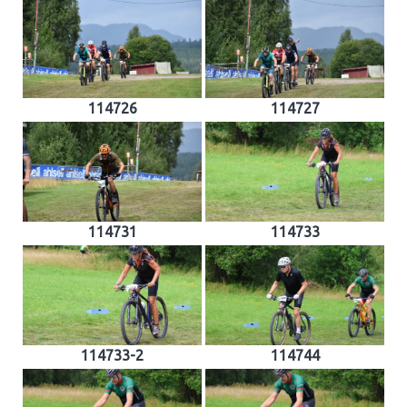
114726
114727
114731
114733
114733-2
114744