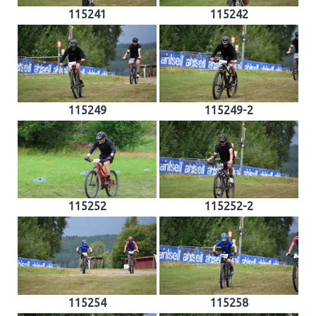
115241
115242
115249
115249-2
115252
115252-2
115254
115258