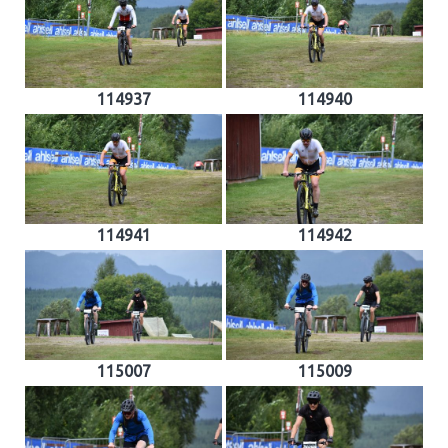
114937
114940
114941
114942
115007
115009