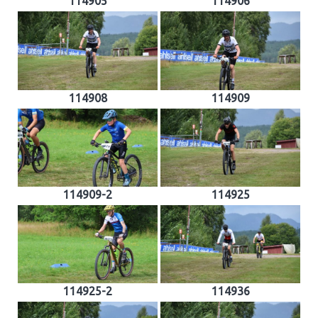
114905
114906
114908
114909
114909-2
114925
114925-2
114936