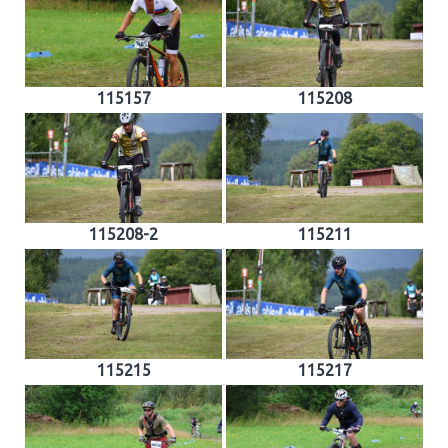
115157
115208
115208-2
115211
115215
115217