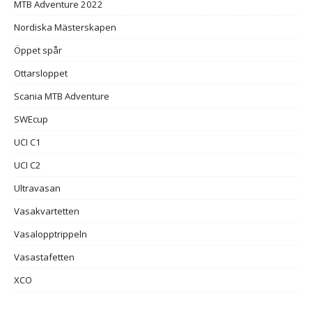
MTB Adventure 2022
Nordiska Mästerskapen
Öppet spår
Ottarsloppet
Scania MTB Adventure
SWEcup
UCI C1
UCI C2
Ultravasan
Vasakvartetten
Vasalopptrippeln
Vasastafetten
XCO