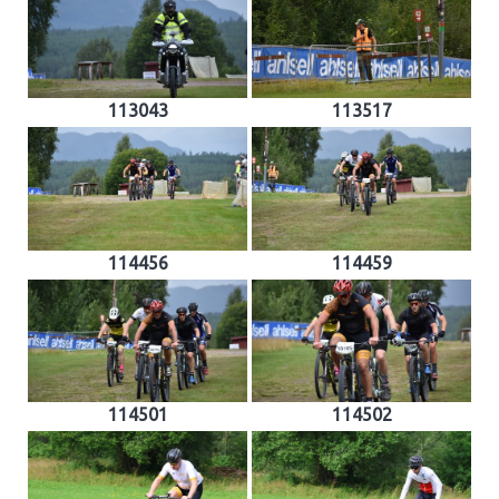
113043
113517
114456
114459
114501
114502