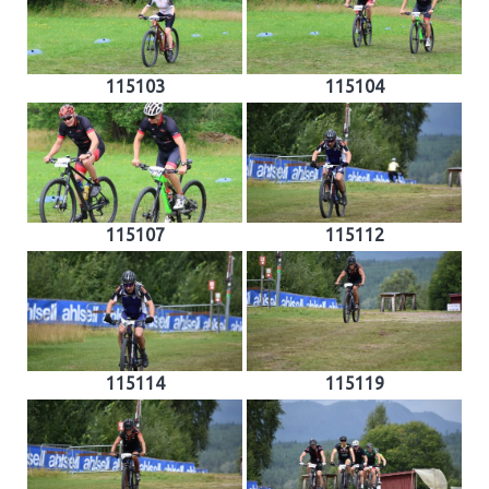
115103
115104
115107
115112
115114
115119