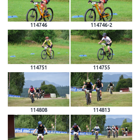
114746
114746-2
114751
114755
114808
114813