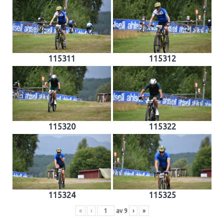
115311
115312
115320
115322
115324
115325
«
‹
av
9
›
»