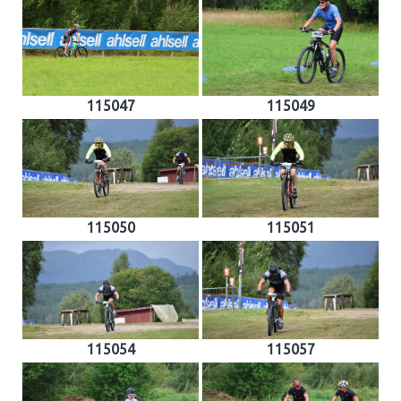
115047
115049
115050
115051
115054
115057