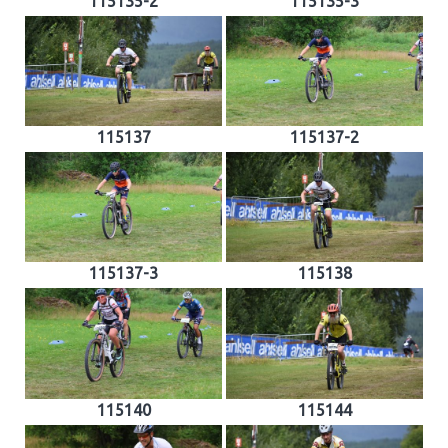
115135-2
115135-3
115137
115137-2
115137-3
115138
115140
115144