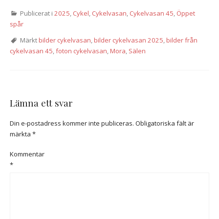
15:30-15:50
Publicerat i
2025
,
Cykel
,
Cykelvasan
,
Cykelvasan 45
,
Öppet
spår
Märkt
bilder cykelvasan
,
bilder cykelvasan 2025
,
bilder från
cykelvasan 45
,
foton cykelvasan
,
Mora
,
Sälen
Lämna ett svar
Din e-postadress kommer inte publiceras.
Obligatoriska fält är
märkta
*
Kommentar
*