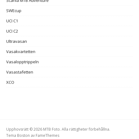
Scania MTB Adventure
SWEcup
UCI C1
UCI C2
Ultravasan
Vasakvartetten
Vasalopptrippeln
Vasastafetten
XCO
Upphovsrätt © 2026 MTB Foto. Alla rättigheter förbehållna.
Tema Boston av
FameThemes