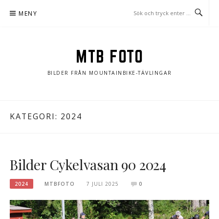
Hoppa
MENY
till
innehåll
MTB FOTO
BILDER FRÅN MOUNTAINBIKE-TÄVLINGAR
KATEGORI:
2024
Bilder Cykelvasan 90 2024
2024
MTBFOTO
7 JULI 2025
0