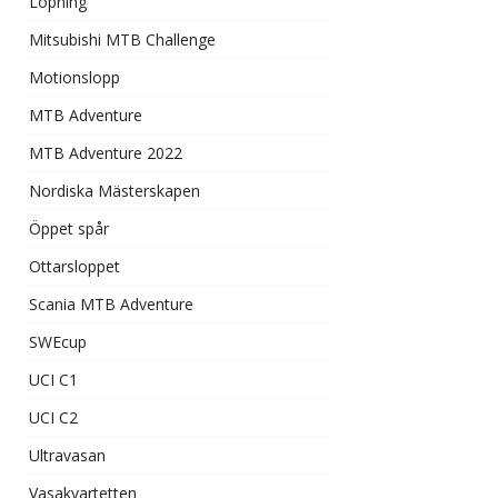
Löpning
Mitsubishi MTB Challenge
Motionslopp
MTB Adventure
MTB Adventure 2022
Nordiska Mästerskapen
Öppet spår
Ottarsloppet
Scania MTB Adventure
SWEcup
UCI C1
UCI C2
Ultravasan
Vasakvartetten