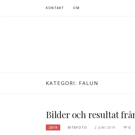
Hoppa
KONTAKT
OM
till
innehåll
KATEGORI:
FALUN
Bilder och resultat fr
MTBFOTO
2 JUNI 2019
0
2019