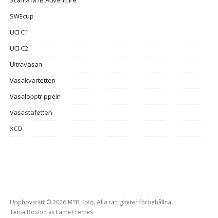
SWEcup
UCI C1
UCI C2
Ultravasan
Vasakvartetten
Vasalopptrippeln
Vasastafetten
XCO
Upphovsrätt © 2026 MTB Foto. Alla rättigheter förbehållna.
Tema Boston av
FameThemes