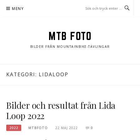
Hoppa
MENY
till
innehåll
MTB FOTO
BILDER FRÅN MOUNTAINBIKE-TÄVLINGAR
KATEGORI:
LIDALOOP
Bilder och resultat från Lida
Loop 2022
2022
MTBFOTO
22 MAJ 2022
0