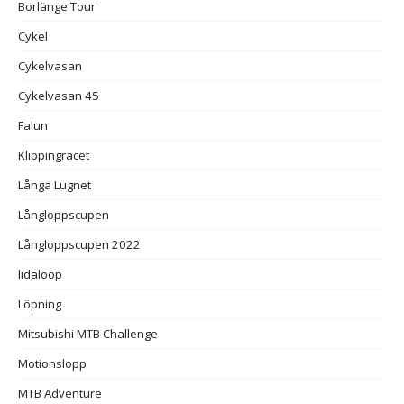
Borlänge Tour
Cykel
Cykelvasan
Cykelvasan 45
Falun
Klippingracet
Långa Lugnet
Långloppscupen
Långloppscupen 2022
lidaloop
Löpning
Mitsubishi MTB Challenge
Motionslopp
MTB Adventure