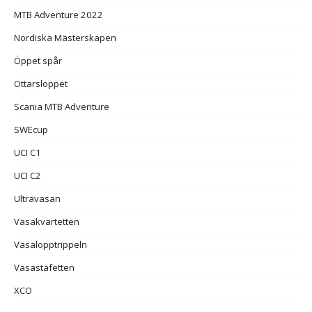
MTB Adventure 2022
Nordiska Mästerskapen
Öppet spår
Ottarsloppet
Scania MTB Adventure
SWEcup
UCI C1
UCI C2
Ultravasan
Vasakvartetten
Vasalopptrippeln
Vasastafetten
XCO