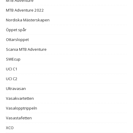
MTB Adventure
MTB Adventure 2022
Nordiska Mästerskapen
Öppet spår
Ottarsloppet
Scania MTB Adventure
SWEcup
UCI C1
UCI C2
Ultravasan
Vasakvartetten
Vasalopptrippeln
Vasastafetten
XCO