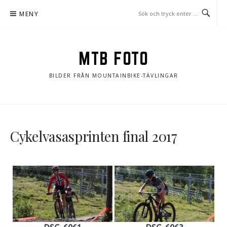
Hoppa
MENY
till
innehåll
MTB FOTO
BILDER FRÅN MOUNTAINBIKE-TÄVLINGAR
Cykelvasasprinten final 2017