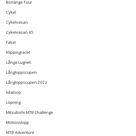
Borlänge Tour
Cykel
Cykelvasan
Cykelvasan 45
Falun
Klippingracet
Långa Lugnet
Långloppscupen
Långloppscupen 2022
lidaloop
Löpning
Mitsubishi MTB Challenge
Motionslopp
MTB Adventure