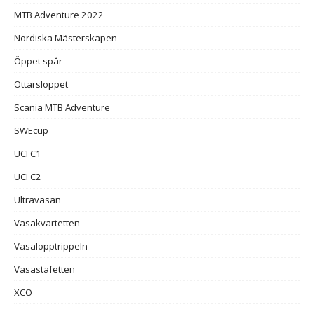
MTB Adventure 2022
Nordiska Mästerskapen
Öppet spår
Ottarsloppet
Scania MTB Adventure
SWEcup
UCI C1
UCI C2
Ultravasan
Vasakvartetten
Vasalopptrippeln
Vasastafetten
XCO