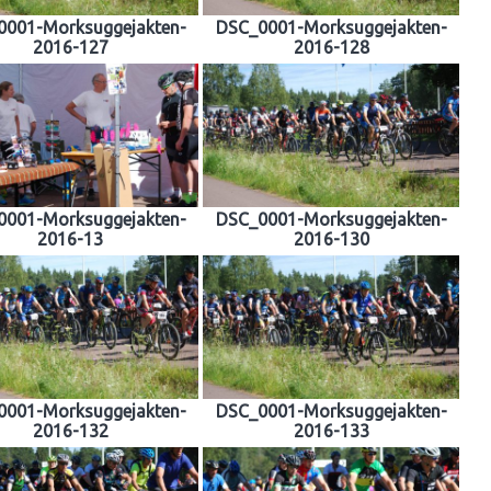
0001-Morksuggejakten-
DSC_0001-Morksuggejakten-
2016-127
2016-128
0001-Morksuggejakten-
DSC_0001-Morksuggejakten-
2016-13
2016-130
0001-Morksuggejakten-
DSC_0001-Morksuggejakten-
2016-132
2016-133