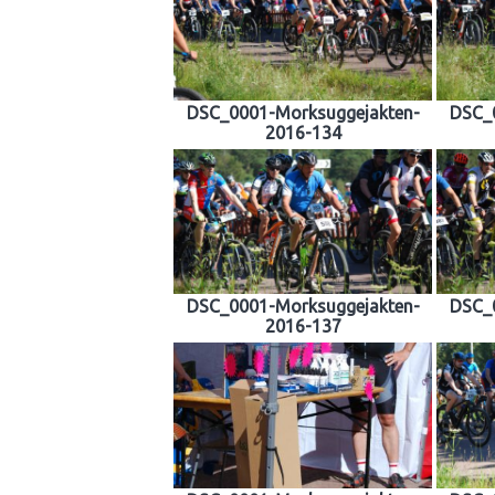
DSC_0001-Morksuggejakten-
DSC_
2016-134
DSC_0001-Morksuggejakten-
DSC_
2016-137