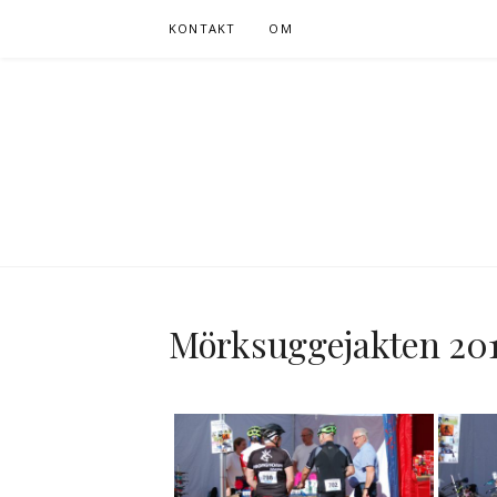
Hoppa
KONTAKT
OM
till
innehåll
Mörksuggejakten 20