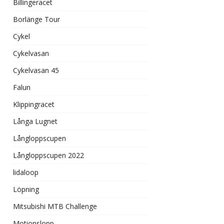
Billingeracet
Borlänge Tour
Cykel
Cykelvasan
Cykelvasan 45
Falun
Klippingracet
Långa Lugnet
Långloppscupen
Långloppscupen 2022
lidaloop
Löpning
Mitsubishi MTB Challenge
Motionslopp