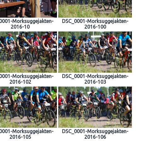
0001-Morksuggejakten-
DSC_0001-Morksuggejakten-
2016-10
2016-100
0001-Morksuggejakten-
DSC_0001-Morksuggejakten-
2016-102
2016-103
0001-Morksuggejakten-
DSC_0001-Morksuggejakten-
2016-105
2016-106