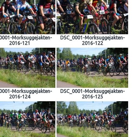
0001-Morksuggejakten-
DSC_0001-Morksuggejakten-
2016-121
2016-122
0001-Morksuggejakten-
DSC_0001-Morksuggejakten-
2016-124
2016-125