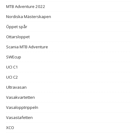
MTB Adventure 2022
Nordiska Mästerskapen
Öppet spår
Ottarsloppet
Scania MTB Adventure
SWEcup
UCI C1
UCI C2
Ultravasan
Vasakvartetten
Vasalopptrippeln
Vasastafetten
XCO