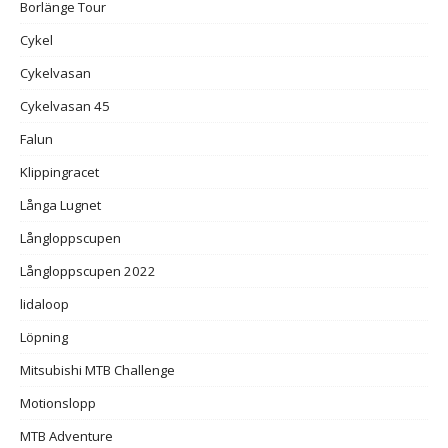
Borlänge Tour
Cykel
Cykelvasan
Cykelvasan 45
Falun
Klippingracet
Långa Lugnet
Långloppscupen
Långloppscupen 2022
lidaloop
Löpning
Mitsubishi MTB Challenge
Motionslopp
MTB Adventure