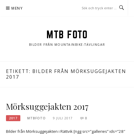
Hoppa
MENY
till
innehåll
MTB FOTO
BILDER FRÅN MOUNTAINBIKE-TÄVLINGAR
ETIKETT:
BILDER FRÅN MÖRKSUGGEJAKTEN
2017
Mörksuggejakten 2017
2017
MTBFOTO
9 JULI 2017
0
Bilder från Mörksuggejakten i Rättvik [ngg src=”galleries” ids=”28″