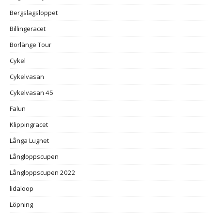
Bergslagsloppet
Billingeracet
Borlänge Tour
Cykel
Cykelvasan
Cykelvasan 45
Falun
Klippingracet
Långa Lugnet
Långloppscupen
Långloppscupen 2022
lidaloop
Löpning