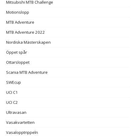
Mitsubishi MTB Challenge
Motionslopp
MTB Adventure
MTB Adventure 2022
Nordiska Mästerskapen
Öppet spår
Ottarsloppet
Scania MTB Adventure
SWEcup
UCI C1
UCI C2
Ultravasan
Vasakvartetten
Vasalopptrippeln