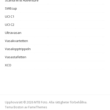
Scania MTB Adventure
SWEcup
UCI C1
UCI C2
Ultravasan
Vasakvartetten
Vasalopptrippeln
Vasastafetten
XCO
Upphovsrätt © 2026 MTB Foto. Alla rättigheter förbehållna.
Tema Boston av
FameThemes