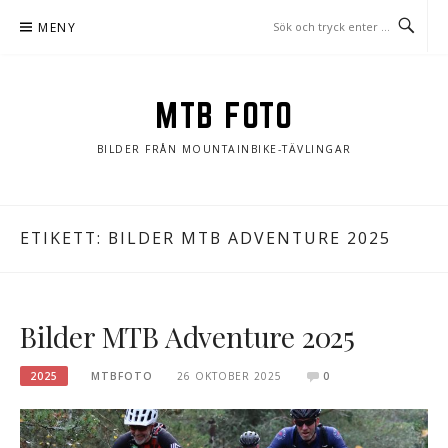
Hoppa
MENY
till
innehåll
MTB FOTO
BILDER FRÅN MOUNTAINBIKE-TÄVLINGAR
ETIKETT:
BILDER MTB ADVENTURE 2025
Bilder MTB Adventure 2025
2025
MTBFOTO
26 OKTOBER 2025
0