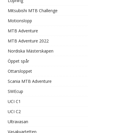
Löpning
Mitsubishi MTB Challenge
Motionslopp
MTB Adventure
MTB Adventure 2022
Nordiska Mästerskapen
Öppet spår
Ottarsloppet
Scania MTB Adventure
SWEcup
UCI C1
UCI C2
Ultravasan
Vasakvartetten