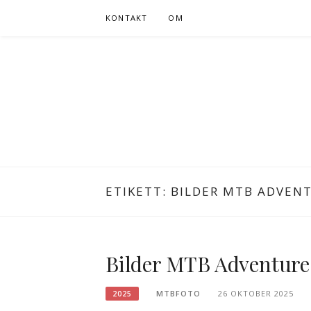
Hoppa
KONTAKT
OM
till
innehåll
ETIKETT:
BILDER MTB ADVEN
Bilder MTB Adventure
MTBFOTO
26 OKTOBER 2025
2025