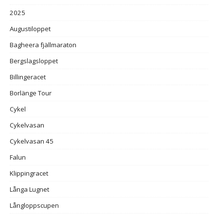
2025
Augustiloppet
Bagheera fjällmaraton
Bergslagsloppet
Billingeracet
Borlänge Tour
Cykel
Cykelvasan
Cykelvasan 45
Falun
Klippingracet
Långa Lugnet
Långloppscupen