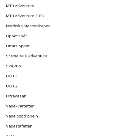
MTB Adventure
MTB Adventure 2022
Nordiska Mästerskapen
Öppet spår
Ottarsloppet
Scania MTB Adventure
SWEcup
UCI C1
UCI C2
Ultravasan
Vasakvartetten
Vasalopptrippeln
Vasastafetten
XCO