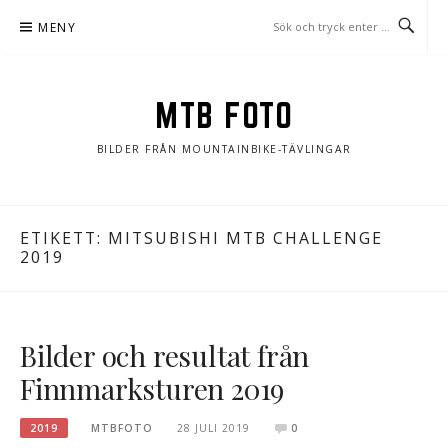
Hoppa
MENY
till
innehåll
MTB FOTO
BILDER FRÅN MOUNTAINBIKE-TÄVLINGAR
ETIKETT:
MITSUBISHI MTB CHALLENGE
2019
Bilder och resultat från
Finnmarksturen 2019
2019
MTBFOTO
28 JULI 2019
0