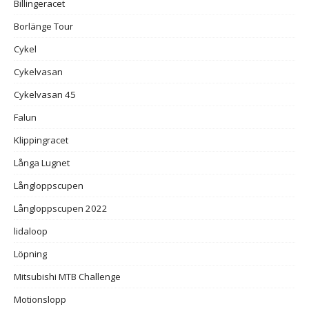
Billingeracet
Borlänge Tour
Cykel
Cykelvasan
Cykelvasan 45
Falun
Klippingracet
Långa Lugnet
Långloppscupen
Långloppscupen 2022
lidaloop
Löpning
Mitsubishi MTB Challenge
Motionslopp