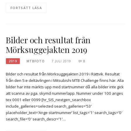
FORTSÄTT LÄSA
Bilder och resultat från
Mörksuggejakten 2019
2019
MTBFOTO
7 JULI 2019
0
Bilder och resultat från Mörksuggejakten 2019 i Rättvik. Resultat
från den 5:e deltävlingen i Mitsubishi MTB Challenge finns här. Alla
bilder har inte märkts upp med startnummer då alla bilder inte gick
att scanna av pga. skymd nummerlapp. Nummer under 100 anges
tex 0001 eller 0099 [hr_SIS_nextgen_searchbox
include_galleries=selected search_galleries=’53’
placeholder_text=’Ange startnummer’ list_tags=’1′ search_tags=’0′
search_file=’0′ search_descr=’1′…