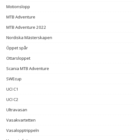
Motionslopp
MTB Adventure
MTB Adventure 2022
Nordiska Mästerskapen
Öppet spår
Ottarsloppet
Scania MTB Adventure
SWEcup
UCI C1
UCI C2
Ultravasan
Vasakvartetten
Vasalopptrippeln