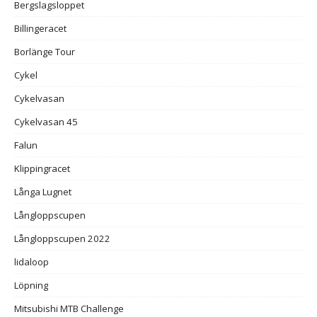
Bergslagsloppet
Billingeracet
Borlänge Tour
Cykel
Cykelvasan
Cykelvasan 45
Falun
Klippingracet
Långa Lugnet
Långloppscupen
Långloppscupen 2022
lidaloop
Löpning
Mitsubishi MTB Challenge