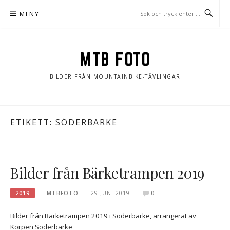
Hoppa
MENY
till
innehåll
MTB FOTO
BILDER FRÅN MOUNTAINBIKE-TÄVLINGAR
ETIKETT:
SÖDERBÄRKE
Bilder från Bärketrampen 2019
2019
MTBFOTO
29 JUNI 2019
0
Bilder från Bärketrampen 2019 i Söderbärke, arrangerat av
Korpen Söderbärke