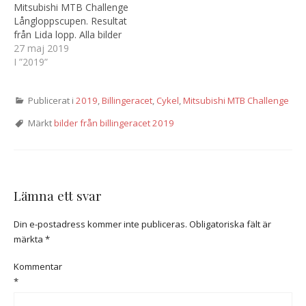
Mitsubishi MTB Challenge
Långloppscupen. Resultat
från Lida lopp. Alla bilder
har inte märkts upp med
27 maj 2019
startnummer då alla bilder
I ”2019”
inte gick att scanna av
pga. smuts eller skymd
Publicerat i
2019
,
Billingeracet
,
Cykel
,
Mitsubishi MTB Challenge
nummerlapp.
Märkt
bilder från billingeracet 2019
Lämna ett svar
Din e-postadress kommer inte publiceras.
Obligatoriska fält är
märkta
*
Kommentar
*