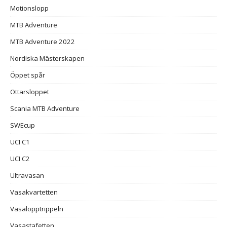
Motionslopp
MTB Adventure
MTB Adventure 2022
Nordiska Mästerskapen
Öppet spår
Ottarsloppet
Scania MTB Adventure
SWEcup
UCI C1
UCI C2
Ultravasan
Vasakvartetten
Vasalopptrippeln
Vasastafetten