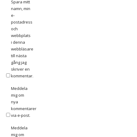
Spara mitt
namn, min
e-
postadress
och
webbplats
i denna
webbläsare
till nästa
gång jag
skriver en
kommentar.
Meddela
mig om
nya
kommentarer
via e-post.
Meddela
mig om