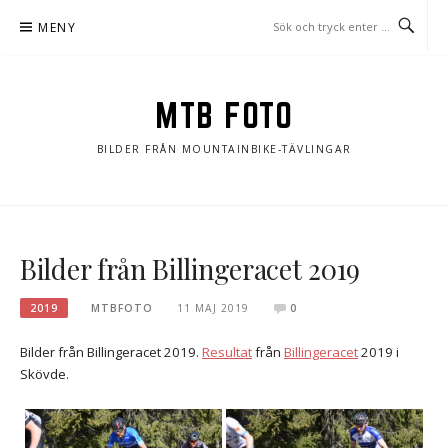
Hoppa
MENY
till
innehåll
MTB FOTO
BILDER FRÅN MOUNTAINBIKE-TÄVLINGAR
Bilder från Billingeracet 2019
2019
MTBFOTO
11 MAJ 2019
0
Bilder från Billingeracet 2019.
Resultat
från
Billingeracet
2019 i
Skövde.