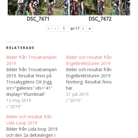
DSC_7671
DSC_7672
«
‹
av
17
›
»
RELATERADE
Bilder från Trosatrampen
Bilder och resultat från
2019
Engelbrektsturen 2019
Bilder från Trosatrampen
Bilder och resultat från
2019. Resultat finns på
Engelbrektsturen 2019
Trosabygdens OK [ngg
Norberg. Resultat finns
src="galleries" ids="41"
här.
display="thumbnail"
21 juli 2019
number_of_columns="0"]
12 maj 2019
I ”2019”
I ”2019”
Bilder och resultat från
Lida Loop 2019
Bilder från Lida loop 2019
och den 2a deltävlingen i