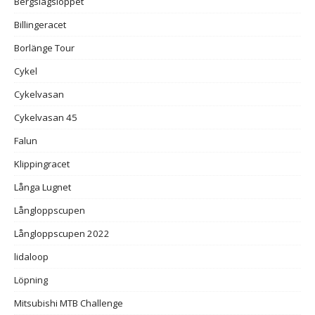
Bergslagsloppet
Billingeracet
Borlänge Tour
Cykel
Cykelvasan
Cykelvasan 45
Falun
Klippingracet
Långa Lugnet
Långloppscupen
Långloppscupen 2022
lidaloop
Löpning
Mitsubishi MTB Challenge