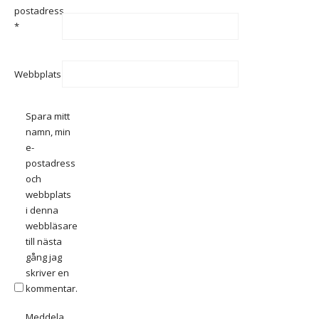
postadress
*
Webbplats
Spara mitt
namn, min
e-
postadress
och
webbplats
i denna
webbläsare
till nästa
gång jag
skriver en
kommentar.
Meddela