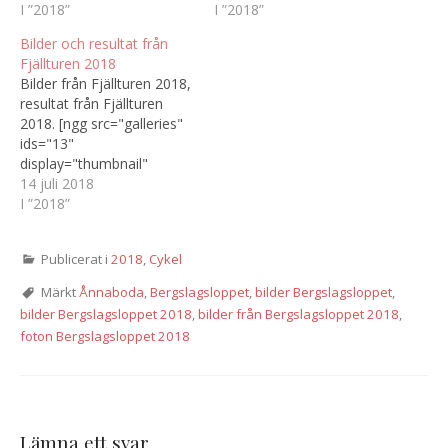
I ”2018”
I ”2018”
Bilder och resultat från
Fjällturen 2018
Bilder från Fjällturen 2018,
resultat från Fjällturen
2018. [ngg src="galleries"
ids="13"
display="thumbnail"
images_per_page="100"
14 juli 2018
order_direction="DESC"]
I ”2018”
Publicerat i
2018
,
Cykel
Märkt
Ånnaboda
,
Bergslagsloppet
,
bilder Bergslagsloppet
,
bilder Bergslagsloppet 2018
,
bilder från Bergslagsloppet 2018
,
foton Bergslagsloppet 2018
Lämna ett svar