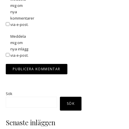
mig om
nya
kommentarer
via e-post.
Meddela
mig om
nya inlägg
via e-post.
Sök
SÖK
Senaste inläggen