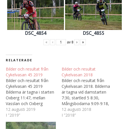
DSC_4854
DSC_4855
«
‹
av
8
›
»
RELATERADE
Bilder och resultat från
Bilder och resultat
Cykelvasan 45 2019
Cykelvasan 2018
Bilder och resultat från
Bilder och resultat från
Cykelvasan 45 2019
Cykelvasan 2018. Bilderna
Bilderna är tagna i starten
är tagna vid damstarten
Oxberg 11:47, mellan
7:30, startled 5 8:30,
Vasslan och Oxberg
Mångsbodarna 9:09-9:18,
Björnarvet 12:09 - 12:40,
12 augusti 2019
Evertsberg 9:58-10:22,
12 augusti 2018
strax efter
I ”2019”
Mora 11:12-14:48, och
I ”2018”
Hökbergskontrollen längs
slutligen efter Hökberg
med järnvägen 13:01 -
15:30-15:50