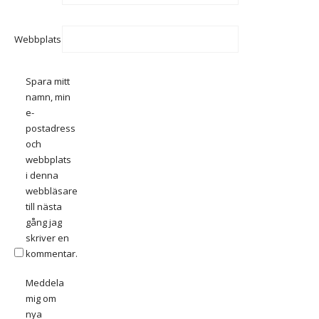
Webbplats
Spara mitt
namn, min
e-
postadress
och
webbplats
i denna
webbläsare
till nästa
gång jag
skriver en
kommentar.
Meddela
mig om
nya