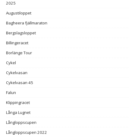
2025
Augustiloppet
Bagheera fjällmaraton
Bergslagsloppet
Billingeracet
Borlänge Tour
Cykel
Cykelvasan
Cykelvasan 45
Falun
Klippingracet
Långa Lugnet
Långloppscupen
Långloppscupen 2022