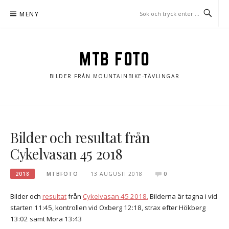
Hoppa
MENY
till
innehåll
MTB FOTO
BILDER FRÅN MOUNTAINBIKE-TÄVLINGAR
Bilder och resultat från
Cykelvasan 45 2018
2018
MTBFOTO
13 AUGUSTI 2018
0
Bilder och
resultat
från
Cykelvasan 45 2018.
Bilderna är tagna i vid
starten 11:45, kontrollen vid Oxberg 12:18, strax efter Hökberg
13:02 samt Mora 13:43