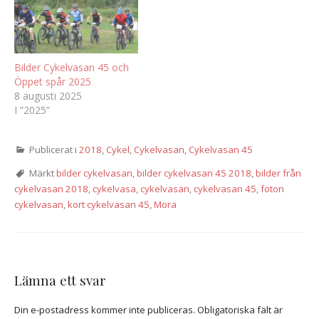
13:33 samt målet i Mora
13:54 - 15:36 Alla bilder har
inte märkts upp med
startnummer då alla bilder
inte…
Bilder Cykelvasan 45 och
Öppet spår 2025
8 augusti 2025
I ”2025”
Publicerat i
2018
,
Cykel
,
Cykelvasan
,
Cykelvasan 45
Märkt
bilder cykelvasan
,
bilder cykelvasan 45 2018
,
bilder från
cykelvasan 2018
,
cykelvasa
,
cykelvasan
,
cykelvasan 45
,
foton
cykelvasan
,
kort cykelvasan 45
,
Mora
Lämna ett svar
Din e-postadress kommer inte publiceras.
Obligatoriska fält är