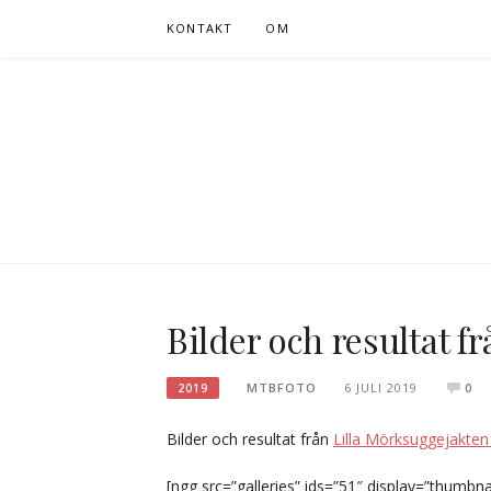
Hoppa
KONTAKT
OM
till
innehåll
Bilder och resultat f
MTBFOTO
6 JULI 2019
0
2019
Bilder och resultat från
Lilla Mörksuggejakten
[ngg src=”galleries” ids=”51″ display=”thumbnai