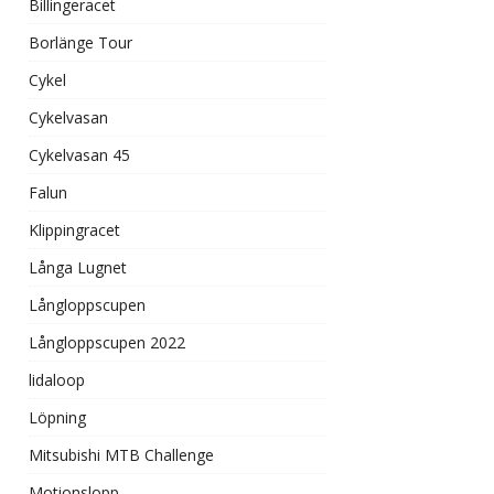
Billingeracet
Borlänge Tour
Cykel
Cykelvasan
Cykelvasan 45
Falun
Klippingracet
Långa Lugnet
Långloppscupen
Långloppscupen 2022
lidaloop
Löpning
Mitsubishi MTB Challenge
Motionslopp