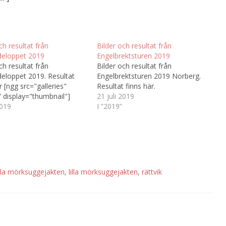
ch resultat från
Bilder och resultat från
eloppet 2019
Engelbrektsturen 2019
ch resultat från
Bilder och resultat från
eloppet 2019. Resultat
Engelbrektsturen 2019 Norberg.
r [ngg src="galleries"
Resultat finns här.
" display="thumbnail"]
21 juli 2019
2019
I ”2019”
illa mörksuggejakten
,
lilla mörksuggejakten
,
rättvik