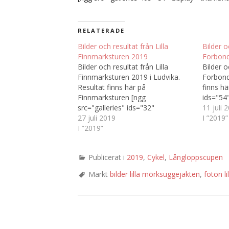
RELATERADE
Bilder och resultat från Lilla
Bilder o
Finnmarksturen 2019
Forbond
Bilder och resultat från Lilla
Bilder o
Finnmarksturen 2019 i Ludvika.
Forbond
Resultat finns här på
finns hä
Finnmarksturen [ngg
ids="54
src="galleries" ids="32"
11 juli 
display="thumbnail"
27 juli 2019
I ”2019”
thumbnail_crop="0"
I ”2019”
animate_images_enable="0"
animate_images_style="wobble"
Publicerat i
2019
,
Cykel
,
Långloppscupen
animate_images_duration="1500"
animate_images_delay="250"
Märkt
bilder lilla mörksuggejakten
,
foton l
animate_pagination_enable="0"
animate_pagination_style="flipInX"
animate_pagination_duration="1500"
animate_pagination_delay="250"
maximum_entity_count="500"]